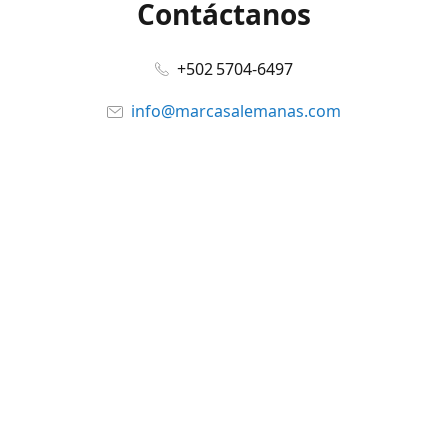
Contáctanos
+502 5704-6497
info@marcasalemanas.com
www.marcasalemanas.com
Síguenos en:
Facebook
@marcasalemanas.gt
YouTube
WhatsApp