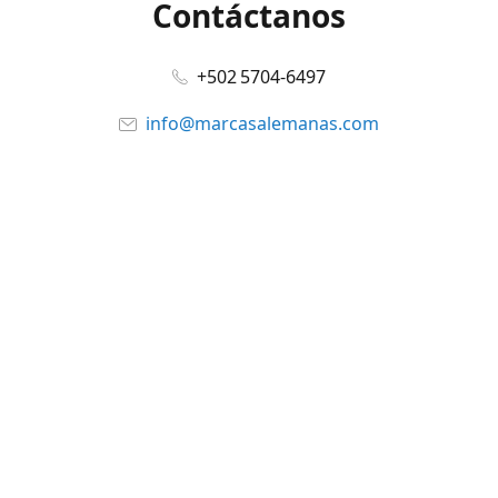
Contáctanos
+502 5704-6497
info@marcasalemanas.com
www.marcasalemanas.com
Síguenos en:
Facebook
@marcasalemanas.gt
YouTube
WhatsApp