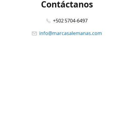
Contáctanos
+502 5704-6497
info@marcasalemanas.com
www.marcasalemanas.com
Síguenos en:
Facebook
@marcasalemanas.gt
YouTube
WhatsApp