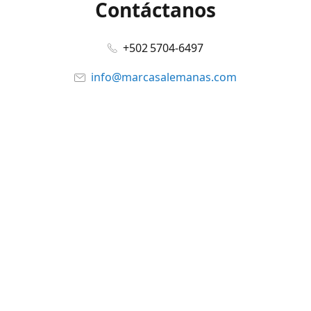
Contáctanos
+502 5704-6497
info@marcasalemanas.com
www.marcasalemanas.com
Síguenos en:
Facebook
@marcasalemanas.gt
YouTube
WhatsApp