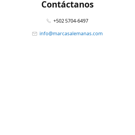
Contáctanos
+502 5704-6497
info@marcasalemanas.com
www.marcasalemanas.com
Síguenos en:
Facebook
@marcasalemanas.gt
YouTube
WhatsApp