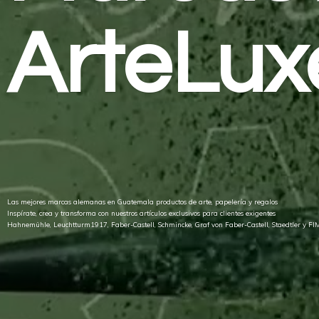
ArteLux
Las mejores marcas alemanas en Guatemala productos de arte, papelería y regalos
Inspírate, crea y transforma con nuestros artículos exclusivos para clientes exigentes
Hahnemühle, Leuchtturm1917, Faber-Castell, Schmincke, Graf von Faber-Castell, Staedtler
y FI