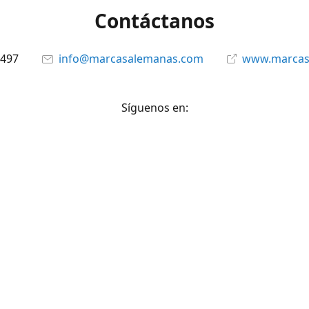
Contáctanos
6497
info@marcasalemanas.com
www.marcas
Síguenos en:
Facebook
@marcasalemanas.gt
YouTube
WhatsApp