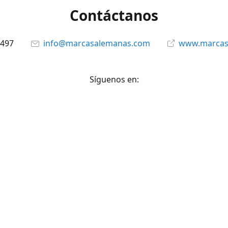
Contáctanos
6497
info@marcasalemanas.com
www.marcas
Síguenos en:
Facebook
@marcasalemanas.gt
YouTube
WhatsApp