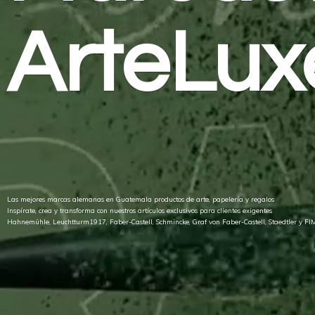
ArteLux
Las mejores marcas alemanas en Guatemala productos de arte, papelería y regalos
Inspírate, crea y transforma con nuestros artículos exclusivos para clientes exigentes
Hahnemühle, Leuchtturm1917, Faber-Castell, Schmincke, Graf von Faber-Castell, Staedtler
y FI