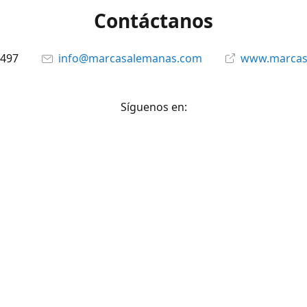
Contáctanos
6497
info@marcasalemanas.com
www.marcas
Síguenos en:
Facebook
@marcasalemanas.gt
YouTube
WhatsApp