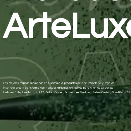
ArteLux
Las mejores marcas alemanas en Guatemala productos de arte, papelería y regalos
Inspírate, crea y transforma con nuestros artículos exclusivos para clientes exigentes
Hahnemühle, Leuchtturm1917, Faber-Castell, Schmincke, Graf von Faber-Castell, Staedtler
y FI