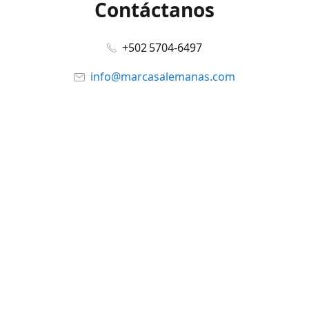
Contáctanos
+502 5704-6497
info@marcasalemanas.com
www.marcasalemanas.com
Síguenos en:
Facebook
@marcasalemanas.gt
YouTube
WhatsApp