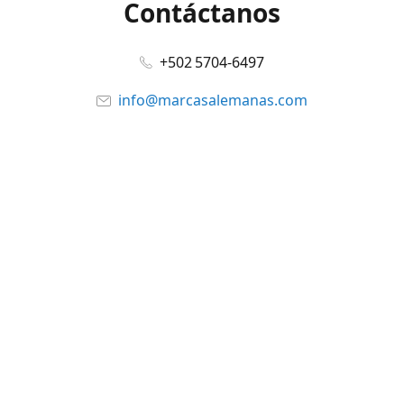
Contáctanos
+502 5704-6497
info@marcasalemanas.com
www.marcasalemanas.com
Síguenos en:
Facebook
@marcasalemanas.gt
YouTube
WhatsApp