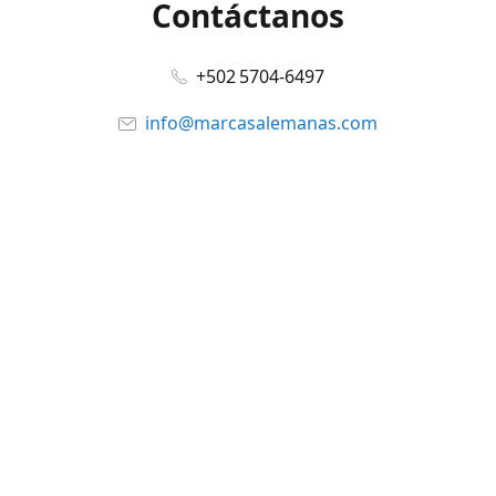
Contáctanos
+502 5704-6497
info@marcasalemanas.com
www.marcasalemanas.com
Síguenos en:
Facebook
@marcasalemanas.gt
YouTube
WhatsApp