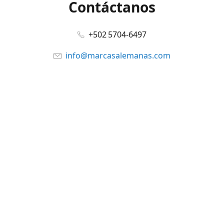
Contáctanos
+502 5704-6497
info@marcasalemanas.com
www.marcasalemanas.com
Síguenos en:
Facebook
@marcasalemanas.gt
YouTube
WhatsApp