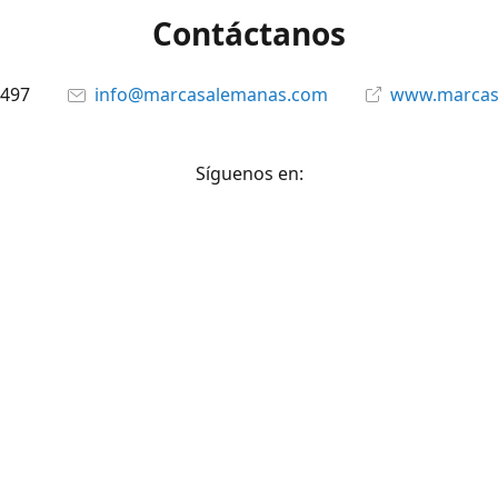
Contáctanos
6497
info@marcasalemanas.com
www.marcas
Síguenos en:
Facebook
@marcasalemanas.gt
YouTube
WhatsApp