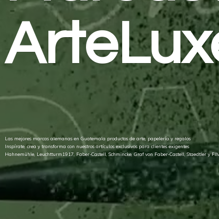
ArteLux
Las mejores marcas alemanas en Guatemala productos de arte, papelería y regalos
Inspírate, crea y transforma con nuestros artículos exclusivos para clientes exigentes
Hahnemühle, Leuchtturm1917, Faber-Castell, Schmincke, Graf von Faber-Castell, Staedtler
y FI