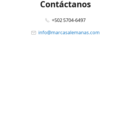
Contáctanos
+502 5704-6497
info@marcasalemanas.com
www.marcasalemanas.com
Síguenos en:
Facebook
@marcasalemanas.gt
YouTube
WhatsApp