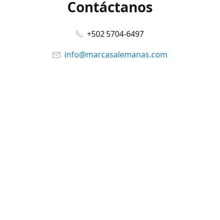
Contáctanos
+502 5704-6497
info@marcasalemanas.com
www.marcasalemanas.com
Síguenos en:
Facebook
@marcasalemanas.gt
YouTube
WhatsApp