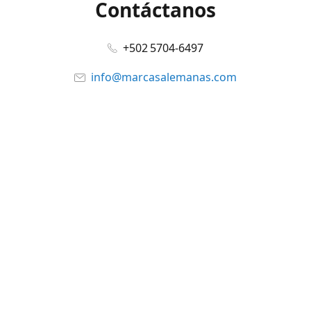
Contáctanos
+502 5704-6497
info@marcasalemanas.com
www.marcasalemanas.com
Síguenos en:
Facebook
@marcasalemanas.gt
YouTube
WhatsApp