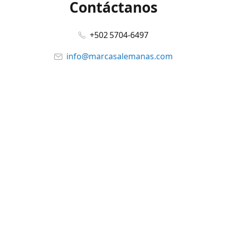
Contáctanos
+502 5704-6497
info@marcasalemanas.com
www.marcasalemanas.com
Síguenos en:
Facebook
@marcasalemanas.gt
YouTube
WhatsApp