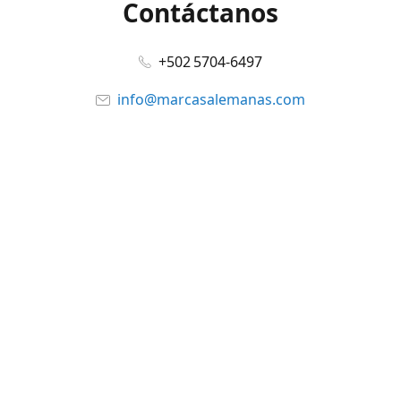
Contáctanos
+502 5704-6497
info@marcasalemanas.com
www.marcasalemanas.com
Síguenos en:
Facebook
@marcasalemanas.gt
YouTube
WhatsApp