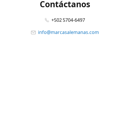
Contáctanos
+502 5704-6497
info@marcasalemanas.com
www.marcasalemanas.com
Síguenos en:
Facebook
@marcasalemanas.gt
YouTube
WhatsApp