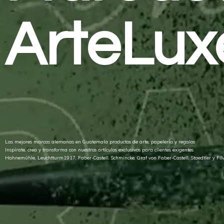
ArteLux
Las mejores marcas alemanas en Guatemala productos de arte, papelería y regalos
Inspírate, crea y transforma con nuestros artículos exclusivos para clientes exigentes
Hahnemühle, Leuchtturm1917, Faber-Castell, Schmincke, Graf von Faber-Castell, Staedtler
y FI