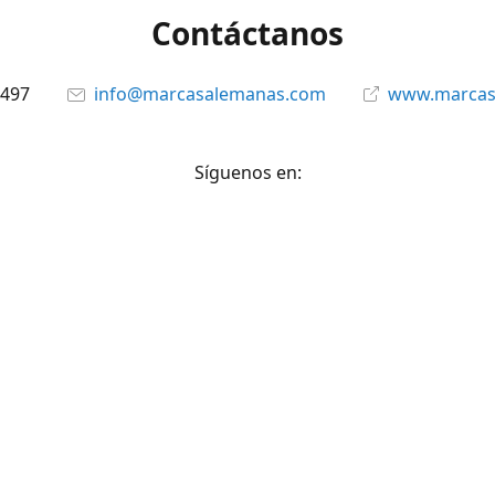
Contáctanos
6497
info@marcasalemanas.com
www.marcas
Síguenos en:
Facebook
@marcasalemanas.gt
YouTube
WhatsApp