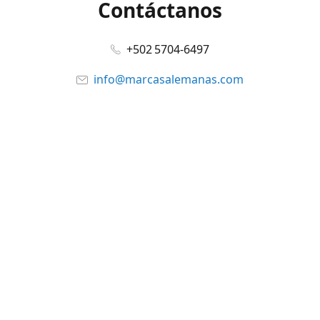
Contáctanos
+502 5704-6497
info@marcasalemanas.com
www.marcasalemanas.com
Síguenos en:
Facebook
@marcasalemanas.gt
YouTube
WhatsApp