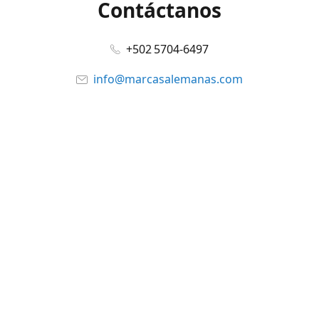
Contáctanos
+502 5704-6497
info@marcasalemanas.com
www.marcasalemanas.com
Síguenos en:
Facebook
@marcasalemanas.gt
YouTube
WhatsApp