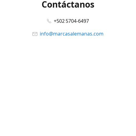
Contáctanos
+502 5704-6497
info@marcasalemanas.com
www.marcasalemanas.com
Síguenos en:
Facebook
@marcasalemanas.gt
YouTube
WhatsApp