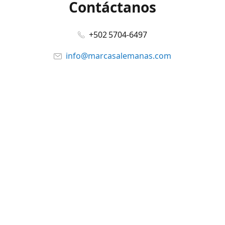
Contáctanos
+502 5704-6497
info@marcasalemanas.com
www.marcasalemanas.com
Síguenos en:
Facebook
@marcasalemanas.gt
YouTube
WhatsApp