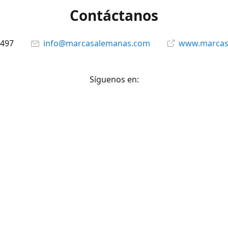
Contáctanos
6497
info@marcasalemanas.com
www.marcas
Síguenos en:
Facebook
@marcasalemanas.gt
YouTube
WhatsApp