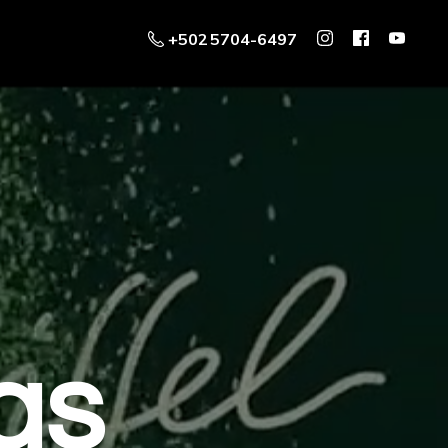
+502 5704-6497
as