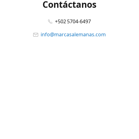
Contáctanos
+502 5704-6497
info@marcasalemanas.com
www.marcasalemanas.com
Síguenos en:
Facebook
@marcasalemanas.gt
YouTube
WhatsApp