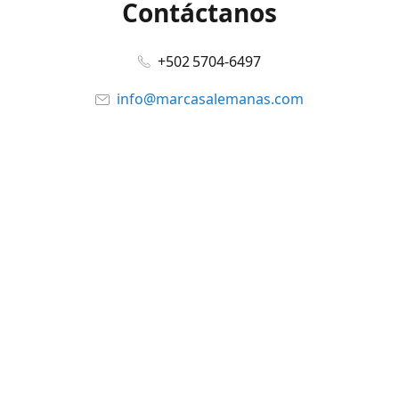
Contáctanos
+502 5704-6497
info@marcasalemanas.com
www.marcasalemanas.com
Síguenos en:
Facebook
@marcasalemanas.gt
YouTube
WhatsApp