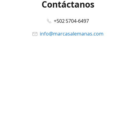
Contáctanos
+502 5704-6497
info@marcasalemanas.com
www.marcasalemanas.com
Síguenos en:
Facebook
@marcasalemanas.gt
YouTube
WhatsApp