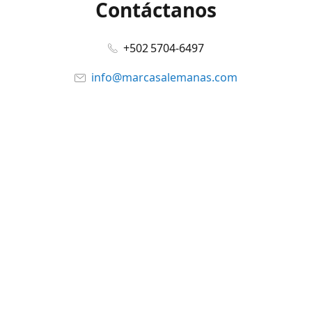
Contáctanos
+502 5704-6497
info@marcasalemanas.com
www.marcasalemanas.com
Síguenos en:
Facebook
@marcasalemanas.gt
YouTube
WhatsApp