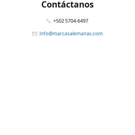
Contáctanos
+502 5704-6497
info@marcasalemanas.com
www.marcasalemanas.com
Síguenos en:
Facebook
@marcasalemanas.gt
YouTube
WhatsApp