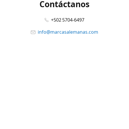
Contáctanos
+502 5704-6497
info@marcasalemanas.com
www.marcasalemanas.com
Síguenos en:
Facebook
@marcasalemanas.gt
YouTube
WhatsApp