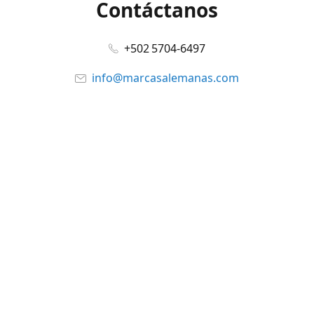
Contáctanos
+502 5704-6497
info@marcasalemanas.com
www.marcasalemanas.com
Síguenos en:
Facebook
@marcasalemanas.gt
YouTube
WhatsApp