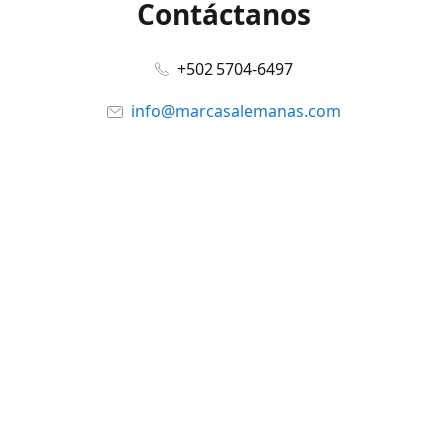
Contáctanos
+502 5704-6497
info@marcasalemanas.com
www.marcasalemanas.com
Síguenos en:
Facebook
@marcasalemanas.gt
YouTube
WhatsApp