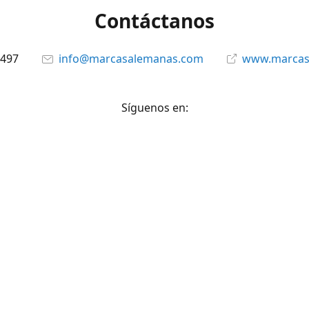
Contáctanos
6497
info@marcasalemanas.com
www.marcas
Síguenos en:
Facebook
@marcasalemanas.gt
YouTube
WhatsApp