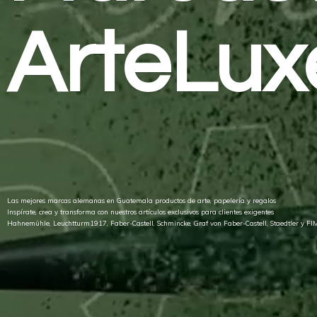
ArteLux
Las mejores marcas alemanas en Guatemala productos de arte, papelería y regalos
Inspírate, crea y transforma con nuestros artículos exclusivos para clientes exigentes
Hahnemühle, Leuchtturm1917, Faber-Castell, Schmincke, Graf von Faber-Castell, Staedtler
y FI