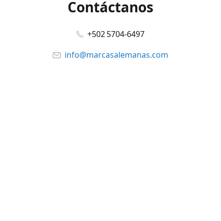
Contáctanos
+502 5704-6497
info@marcasalemanas.com
www.marcasalemanas.com
Síguenos en:
Facebook
@marcasalemanas.gt
YouTube
WhatsApp