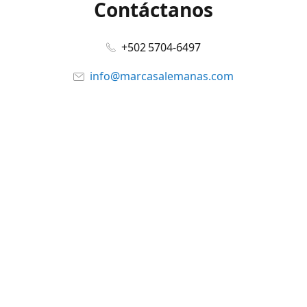
Contáctanos
+502 5704-6497
info@marcasalemanas.com
www.marcasalemanas.com
Síguenos en:
Facebook
@marcasalemanas.gt
YouTube
WhatsApp