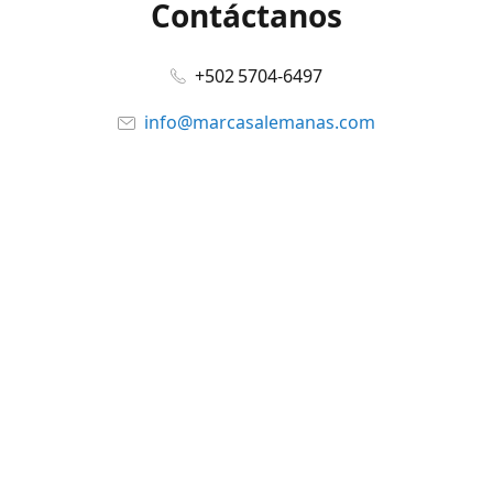
Contáctanos
+502 5704-6497
info@marcasalemanas.com
www.marcasalemanas.com
Síguenos en:
Facebook
@marcasalemanas.gt
YouTube
WhatsApp