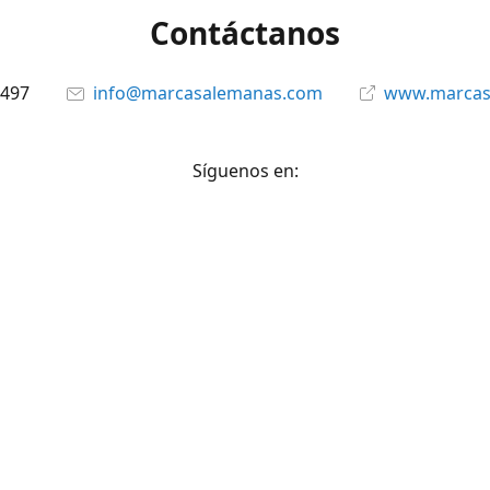
Contáctanos
6497
info@marcasalemanas.com
www.marcas
Síguenos en:
Facebook
@marcasalemanas.gt
YouTube
WhatsApp