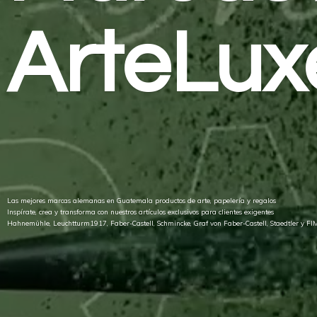
ArteLux
Las mejores marcas alemanas en Guatemala productos de arte, papelería y regalos
Inspírate, crea y transforma con nuestros artículos exclusivos para clientes exigentes
Hahnemühle, Leuchtturm1917, Faber-Castell, Schmincke, Graf von Faber-Castell, Staedtler
y FI