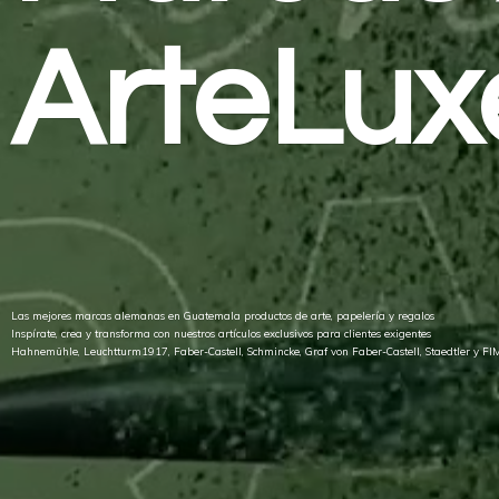
ArteLux
Las mejores marcas alemanas en Guatemala productos de arte, papelería y regalos
Inspírate, crea y transforma con nuestros artículos exclusivos para clientes exigentes
Hahnemühle, Leuchtturm1917, Faber-Castell, Schmincke, Graf von Faber-Castell, Staedtler
y FI