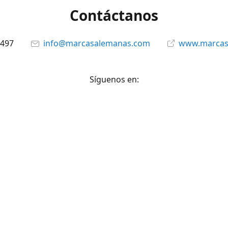
Contáctanos
6497
info@marcasalemanas.com
www.marcas
Síguenos en:
Facebook
@marcasalemanas.gt
YouTube
WhatsApp