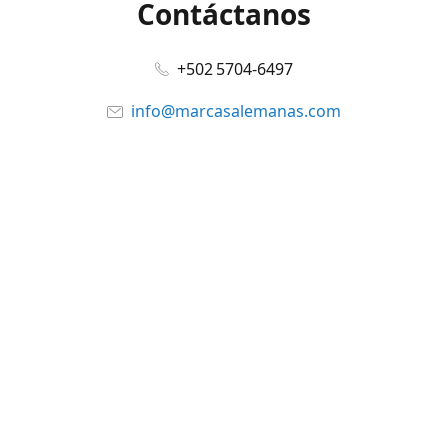
Contáctanos
+502 5704-6497
info@marcasalemanas.com
www.marcasalemanas.com
Síguenos en:
Facebook
@marcasalemanas.gt
YouTube
WhatsApp