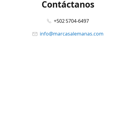
Contáctanos
+502 5704-6497
info@marcasalemanas.com
www.marcasalemanas.com
Síguenos en:
Facebook
@marcasalemanas.gt
YouTube
WhatsApp