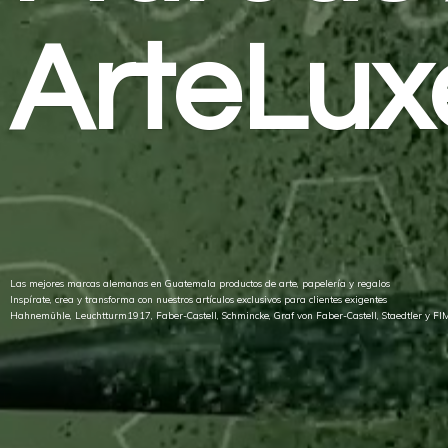
ArteLux
Las mejores marcas alemanas en Guatemala productos de arte, papelería y regalos
Inspírate, crea y transforma con nuestros artículos exclusivos para clientes exigentes
Hahnemühle, Leuchtturm1917, Faber-Castell, Schmincke, Graf von Faber-Castell, Staedtler
y FI