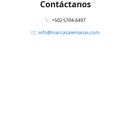
Contáctanos
+502 5704-6497
info@marcasalemanas.com
www.marcasalemanas.com
Síguenos en:
Facebook
@marcasalemanas.gt
YouTube
WhatsApp