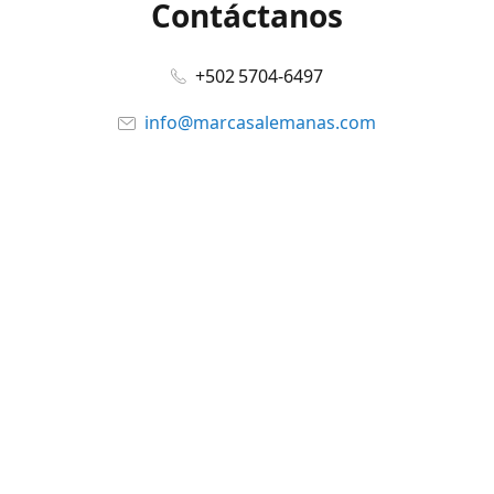
Contáctanos
+502 5704-6497
info@marcasalemanas.com
www.marcasalemanas.com
Síguenos en:
Facebook
@marcasalemanas.gt
YouTube
WhatsApp