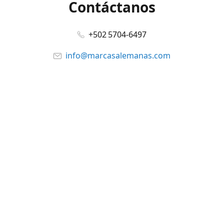
Contáctanos
+502 5704-6497
info@marcasalemanas.com
www.marcasalemanas.com
Síguenos en:
Facebook
@marcasalemanas.gt
YouTube
WhatsApp