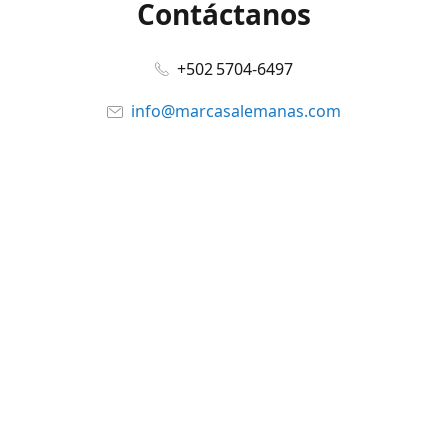
Contáctanos
+502 5704-6497
info@marcasalemanas.com
www.marcasalemanas.com
Síguenos en:
Facebook
@marcasalemanas.gt
YouTube
WhatsApp