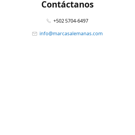
Contáctanos
+502 5704-6497
info@marcasalemanas.com
www.marcasalemanas.com
Síguenos en:
Facebook
@marcasalemanas.gt
YouTube
WhatsApp