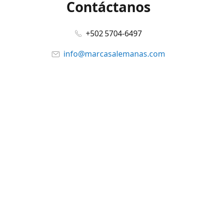
Contáctanos
+502 5704-6497
info@marcasalemanas.com
www.marcasalemanas.com
Síguenos en:
Facebook
@marcasalemanas.gt
YouTube
WhatsApp