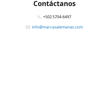
Contáctanos
+502 5704-6497
info@marcasalemanas.com
www.marcasalemanas.com
Síguenos en:
Facebook
@marcasalemanas.gt
YouTube
WhatsApp