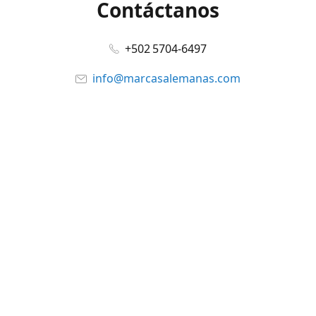
Contáctanos
+502 5704-6497
info@marcasalemanas.com
www.marcasalemanas.com
Síguenos en:
Facebook
@marcasalemanas.gt
YouTube
WhatsApp